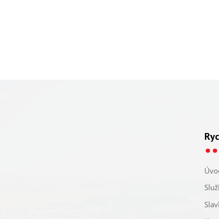
Ryc
Úvo
Služ
Slav