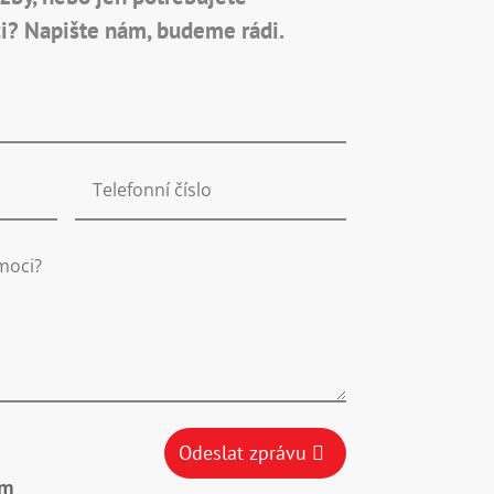
i? Napište nám, budeme rádi.
Odeslat zprávu
ím