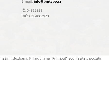
E-mail:
info@bmtypo.cz
IČ: 04862929
DIČ: CZ04862929
ašimi službami. Kliknutím na "Přijmout" souhlasíte s použitím