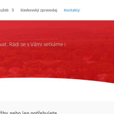
lužeb
Slavkovský zpravodaj
Kontakty
at. Rádi se s Vámi setkáme i
užby, nebo jen potřebujete