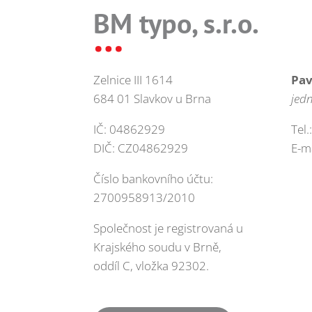
BM typo, s.r.o.
…
Zelnice III 1614
Pav
684 01 Slavkov u Brna
jedn
IČ: 04862929
Tel.
DIČ: CZ04862929
E-m
Číslo bankovního účtu:
2700958913/2010
Společnost je registrovaná u
Krajského soudu v Brně,
oddíl C, vložka 92302.