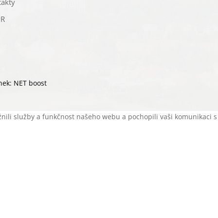
takty
R
nek: NET boost
i služby a funkčnost našeho webu a pochopili vaši komunikaci s n